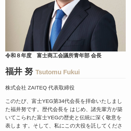
令和８年度 富士商工会議所青年部 会長
福井 努
Tsutomu Fukui
株式会社 ZAITEQ 代表取締役
このたび、富士YEG第34代会長を拝命いたしまし
た福井努です。歴代会長を
はじめ、諸先輩方が築
いてこられた富士YEGの歴史と伝統に深く敬意を
表しま
す。そして、私にこの大役を託してくださ