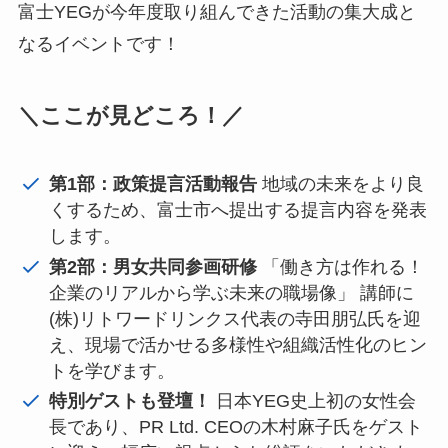
富士YEGが今年度取り組んできた活動の集大成と
なるイベントです！
＼ここが見どころ！／
第1部：政策提言活動報告
地域の未来をより良
くするため、富士市へ提出する提言内容を発表
します。
第2部：男女共同参画研修
「働き方は作れる！
企業のリアルから学ぶ未来の職場像」 講師に
(株)リトワードリンクス代表の寺田朋弘氏を迎
え、現場で活かせる多様性や組織活性化のヒン
トを学びます。
特別ゲストも登壇！
日本YEG史上初の女性会
長であり、PR Ltd. CEOの木村麻子氏をゲスト